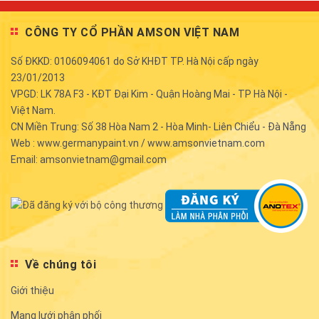
CÔNG TY CỔ PHẦN AMSON VIỆT NAM
Số ĐKKD: 0106094061 do Sở KHĐT TP. Hà Nội cấp ngày
23/01/2013
VPGD: LK 78A F3 - KĐT Đại Kim - Quận Hoàng Mai - TP Hà Nội -
Việt Nam.
CN Miền Trung: Số 38 Hòa Nam 2 - Hòa Minh- Liên Chiểu - Đà Nẵng
Web : www.germanypaint.vn / www.amsonvietnam.com
Email: amsonvietnam@gmail.com
Về chúng tôi
Giới thiệu
Mạng lưới phân phối