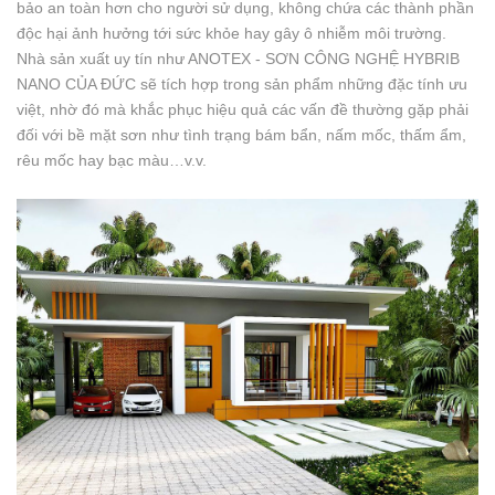
bảo an toàn hơn cho người sử dụng, không chứa các thành phần
độc hại ảnh hưởng tới sức khỏe hay gây ô nhiễm môi trường.
Nhà sản xuất uy tín như ANOTEX - SƠN CÔNG NGHỆ HYBRIB
NANO CỦA ĐỨC sẽ tích hợp trong sản phẩm những đặc tính ưu
việt, nhờ đó mà khắc phục hiệu quả các vấn đề thường gặp phải
đối với bề mặt sơn như tình trạng bám bẩn, nấm mốc, thấm ẩm,
rêu mốc hay bạc màu…v.v.