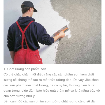
1. Chất lượng sản phẩm sơn
Có thể chắc chắn một điều rằng các sản phẩm sơn kém chất
lượng sẽ không thể tạo ra một bức tường đẹp. Do vậy việc chọn
các sản phẩm sơn chất lượng, đã có uy tín, thương hiệu là rất
quan trọng, giúp đảm bảo hiệu quả thẩm mỹ và khả năng bảo vệ
của sơn tường như ý.
Bên cạnh đó các sản phẩm sơn tường chất lượng cũng sẽ đảm