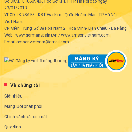
Số ĐKKD: 0106094061 do Sở KHĐT TP. Hà Nội cấp ngày
23/01/2013
VPGD: LK 78A F3 - KĐT Đại Kim - Quận Hoàng Mai - TP Hà Nội -
Việt Nam.
CN Miền Trung: Số 38 Hòa Nam 2 - Hòa Minh- Liên Chiểu - Đà Nẵng
Web : www.germanypaint.vn / www.amsonvietnam.com
Email: amsonvietnam@gmail.com
Về chúng tôi
Giới thiệu
Mạng lưới phân phối
Chính sách và bảo mật
Quy định