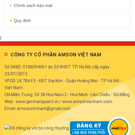
Chính sách bảo mật
Quy định
}
CÔNG TY CỔ PHẦN AMSON VIỆT NAM
Số ĐKKD: 0106094061 do Sở KHĐT TP. Hà Nội cấp ngày
23/01/2013
VPGD: LK 78A F3 - KĐT Đại Kim - Quận Hoàng Mai - TP Hà Nội -
Việt Nam.
CN Miền Trung: Số 38 Hòa Nam 2 - Hòa Minh- Liên Chiểu - Đà Nẵng
Web : www.germanypaint.vn / www.amsonvietnam.com
Email: amsonvietnam@gmail.com