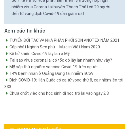
Sở Y tế Hà Nội vừa phát hiện thêm 3 trường hợp nghi
nhiễm virus Corona tại huyện Thạch Thất và 29 người
đến từ vùng dịch Covid-19 cần giám sát
Xem các tin khác
TUYỂN ĐỐI TÁC VÀ NHÀ PHÂN PHỐI SƠN ANOTEX NĂM 2021
Cập nhật Ngành Sơn phủ – Mực in Việt Nam 2020
Kẽ hở khiến Covid-19 lây lan ở Mỹ
Tại sao virus corona lại có tốc độ lây lan nhanh như vậy?
Mỹ sắp thử nghiệm vaccine Covid-19 trên người
14% bệnh nhân ở Quảng Đông tái nhiễm nCoV
Dịch COVID-19: Hàn Quốc có ca tử vong thứ 8, ca nhiễm lên tới
833
Chưa chốt việc cho học sinh đi học trở lại vào ngày 2.3