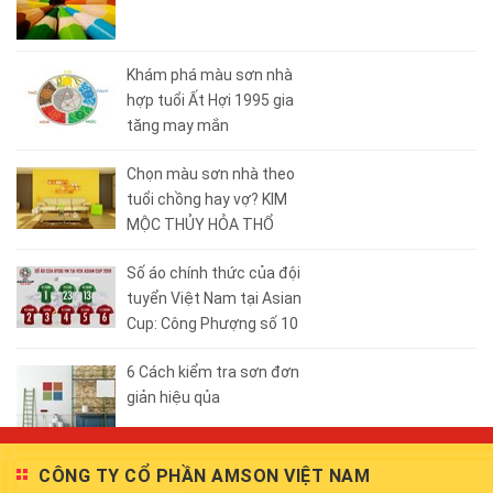
Khám phá màu sơn nhà
hợp tuổi Ất Hợi 1995 gia
tăng may mắn
Chọn màu sơn nhà theo
tuổi chồng hay vợ? KIM
MỘC THỦY HỎA THỔ
Số áo chính thức của đội
tuyển Việt Nam tại Asian
Cup: Công Phượng số 10
6 Cách kiểm tra sơn đơn
giản hiệu qủa
CÔNG TY CỔ PHẦN AMSON VIỆT NAM