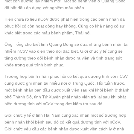
một con đường lây nhiễm mới. Một số bệnh viện ở Quảng Đông
đã bắt đầu áp dụng xét nghiệm mẫu phân.
Hiện chưa rõ liệu nCoV được phát hiện trong các bệnh nhân đã
phục hồi có còn hoạt động hay không. Cũng có khả năng có sự
khác biệt trong các mẫu bệnh phẩm, Thái nói.
Ông Tống cho biết tỉnh Quảng Đông sẽ đưa những bệnh nhân tái
nhiễm nCoV vào diện theo dõi đặc biệt. Giới chức y tế cũng sẽ
tăng cường theo dõi bệnh nhân được ra viện và tình trạng sức
khỏe trong quá trình bình phục.
Trường hợp bệnh nhân phục hồi có kết quả dương tính với nCoV
cũng được ghi nhận tại nhiều nơi ở Trung Quốc. Hồi tuần trước,
một bệnh nhân ban đầu được xuất viện sau khi khỏi bệnh ở thành
phố Thành Đô, tỉnh Tứ Xuyên phải nhập viện trở lại sau khi phát
hiện dương tính với nCoV trong đợt kiểm tra sau đó.
Giới chức y tế ở tỉnh Hải Nam cũng xác nhận một số trường hợp
bệnh nhân khỏi bệnh sau đó có kết quả dương tính với nCoV.
Giới chức yêu cầu các bệnh nhân được xuất viện cách ly ở nhà