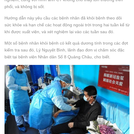
phổi, và không bị sốt.
Hướng dẫn này yêu cầu các bệnh nhân đã khỏi bệnh theo dõi
sức khỏe và hạn chế các hoạt động ngoài trời trong hai tuần kể từ
khi được xuất viện, và xét nghiệm lại vào các tuần sau đó.
Một số bệnh nhân khỏi bệnh có kết quả dương tính trong các đợt
kiểm tra sau đó, Lý Nguyệt Bình, lãnh đạo đơn vị chăm sóc đặc
biệt tại bệnh viện Nhân dân Số 8 Quảng Châu, cho biết.