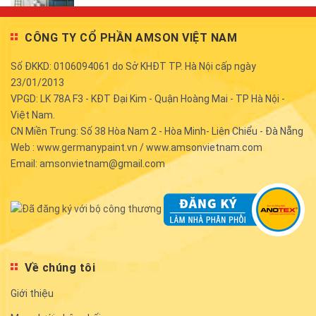
CÔNG TY CỔ PHẦN AMSON VIỆT NAM
Số ĐKKD: 0106094061 do Sở KHĐT TP. Hà Nội cấp ngày
23/01/2013
VPGD: LK 78A F3 - KĐT Đại Kim - Quận Hoàng Mai - TP Hà Nội -
Việt Nam.
CN Miền Trung: Số 38 Hòa Nam 2 - Hòa Minh- Liên Chiểu - Đà Nẵng
Web : www.germanypaint.vn / www.amsonvietnam.com
Email: amsonvietnam@gmail.com
Về chúng tôi
Giới thiệu