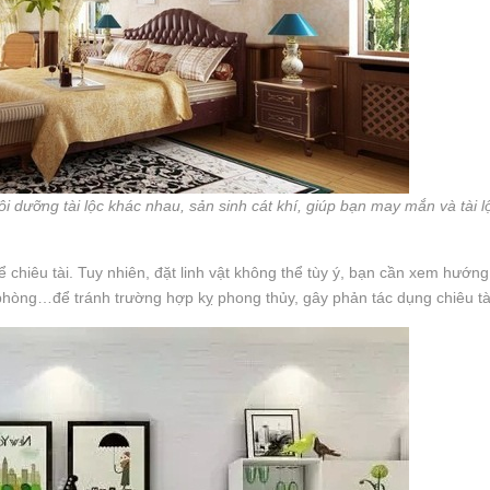
dưỡng tài lộc khác nhau, sản sinh cát khí, giúp bạn may mắn và tài l
ể chiêu tài. Tuy nhiên, đặt linh vật không thể tùy ý, bạn cần xem hướng
ăn phòng…để tránh trường hợp kỵ phong thủy, gây phản tác dụng chiêu tà