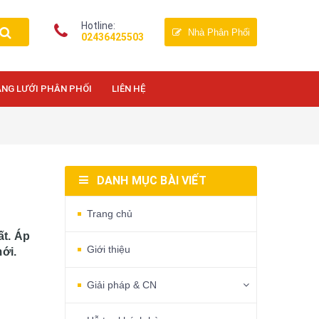
Hotline:
Nhà Phân Phối
02436425503
NG LƯỚI PHÂN PHỐI
LIÊN HỆ
DANH MỤC BÀI VIẾT
Trang chủ
ất. Áp
Giới thiệu
ới.
Giải pháp & CN