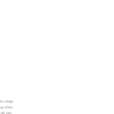
thu nhập.
ng chiêu
 để việc