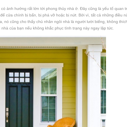
có ảnh hưởng rất lớn tới phong thủy nhà ở. Đây cũng là yếu tố quan t
 để cửa chính bị bẩn, bị phá vỡ hoặc bị nứt. Bởi vì, tất cả những điều 
a, nó cũng cho thấy chủ nhân ngôi nhà là người lười biếng, không thíc
 nhà của bạn nếu không khắc phục tình trạng này ngay lập tức.