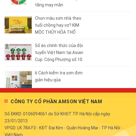
tăng may mắn
Chọn màu sơn nhà theo
tuổi chồng hay vợ? KIM
MỘC THỦY HỎA THỔ
Số áo chính thức của đội
tuyển Việt Nam tại Asian
Cup: Công Phượng số 10
6 Cách kiểm tra sơn đơn
giản hiệu qủa
CÔNG TY CỔ PHẦN AMSON VIỆT NAM
Số ĐKKD: 0106094061 do Sở KHĐT TP. Hà Nội cấp ngày
23/01/2013
VPGD: LK 78A F3 - KĐT Đại Kim - Quận Hoàng Mai - TP Hà Nội -
Việt Nam.