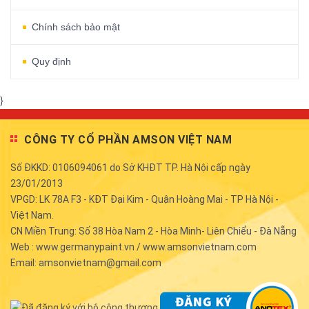
Chính sách bảo mật
Quy định
}
CÔNG TY CỔ PHẦN AMSON VIỆT NAM
Số ĐKKD: 0106094061 do Sở KHĐT TP. Hà Nội cấp ngày
23/01/2013
VPGD: LK 78A F3 - KĐT Đại Kim - Quận Hoàng Mai - TP Hà Nội -
Việt Nam.
CN Miền Trung: Số 38 Hòa Nam 2 - Hòa Minh- Liên Chiểu - Đà Nẵng
Web : www.germanypaint.vn / www.amsonvietnam.com
Email: amsonvietnam@gmail.com