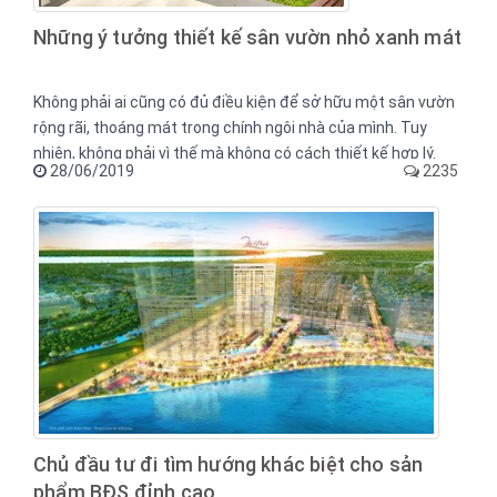
Những ý tưởng thiết kế sân vườn nhỏ xanh mát
Không phải ai cũng có đủ điều kiện để sở hữu một sân vườn
rộng rãi, thoáng mát trong chính ngôi nhà của mình. Tuy
nhiên, không phải vì thế mà không có cách thiết kế hợp lý.
28/06/2019
2235
Hãy cùng tham khảo những ý tưởng thiết kế sân vườn dưới
đây giúp bạn có một không gian vừa xanh mát, vừa làm nổi
bật cho ngôi nhà.
Chủ đầu tư đi tìm hướng khác biệt cho sản
phẩm BĐS đỉnh cao