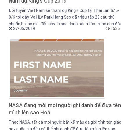
Nam dự King's Cup 2019
Đội tuyển Việt Nam sẽ tham dự King's Cup tại Thái Lan từ 5-
8/6 tới đây. Và HLV Park Hang Seo đã triệu tập 23 cầu thủ
chuẩn bị cho giải đấu này. Trong danh sách tập trung của đội
27/05/2019
1535
tuyển có sự trở lại của Tuấn Anh, Văn Thanh và tiền đạo Anh
Đức.
NASA đang mời mọi người ghi danh để đưa tên
mình lên sao Hoả
Theo NASA, tất cả mọi người bất kể màu da giới tính tôn giáo
hay quốc gia đều có thể ghi danh để đưa tên mình lên sao