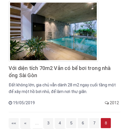
nhưng chẳng bao giờ là quá sớm cho việc lập kế hoạch cho
bản thân và biến 14 ý tưởng thú vị dưới đây thành hiện thực
sau này.
Với diện tích 70m2 Vẫn có bể bơi trong nhà
ống Sài Gòn
Đất không lớn, gia chủ vẫn dành 28 m2 ngay cuối tầng một
để xây một hồ bơi nhỏ, để làm nơi thư giãn.
19/05/2019
2012
««
«
…
3
4
5
6
7
8